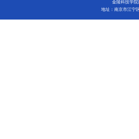
金陵科技学院商学院 版
地址：南京市江宁区弘景大道