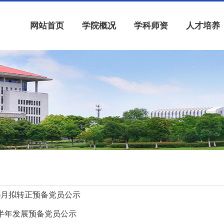
网站首页
学院概况
学科师资
人才培养
年6月拟转正预备党员公示
上半年发展预备党员公示