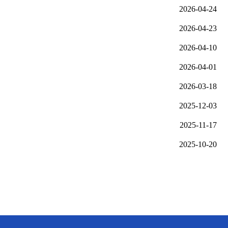
2026-04-24
2026-04-23
2026-04-10
2026-04-01
2026-03-18
2025-12-03
2025-11-17
2025-10-20