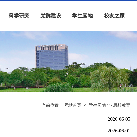
科学研究
党群建设
学生园地
校友之家
当前位置：
网站首页
>> 学生园地 >> 思想教育
2026-06-05
2026-06-01