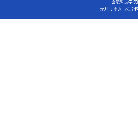
金陵科技学院商学院 版
地址：南京市江宁区弘景大道