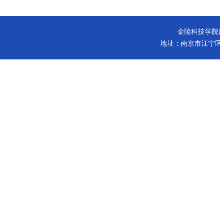
金陵科技学院商学院 版
地址：南京市江宁区弘景大道