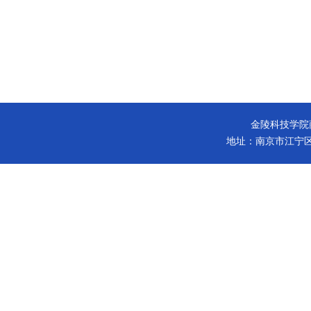
金陵科技学院商学院 版
地址：南京市江宁区弘景大道