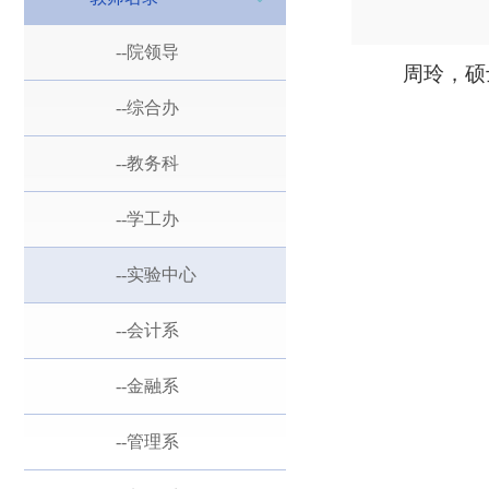
--院领导
周玲，硕
--综合办
--教务科
--学工办
--实验中心
--会计系
--金融系
--管理系