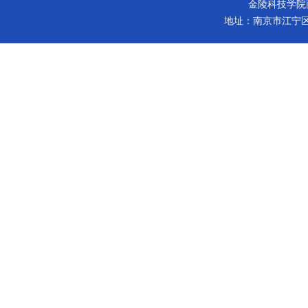
金陵科技学院商学院 版
地址：南京市江宁区弘景大道