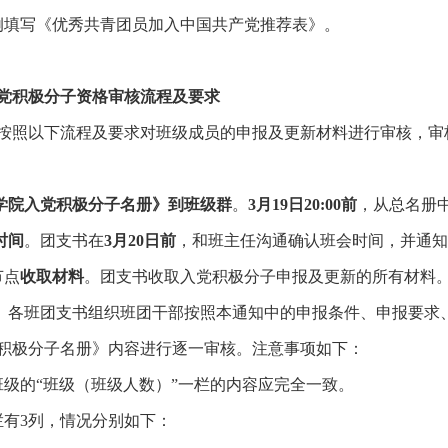
例填写《优秀共青团员加入中国共产党推荐表》。
党积极分子资格审核流程及要求
按照以下流程及要求对班级成员的申报及更新材料进行审核，审
学院入党积极分子名册》到班级群
。
3
月
19
日
20:00
前
，从总名册
时间
。团支书在
3
月
20
日前
，和班主任沟通确认班会时间，并通知
节点
收取材料
。团支书收取入党积极分子申报及更新的所有材料
。各班团支书组织班团干部按照本通知中的申报条件、申报要求
积极分子名册》内容进行逐一审核。注意事项如下：
班级的“班级（班级人数）”一栏的内容应完全一致。
栏有
3
列，情况分别如下：