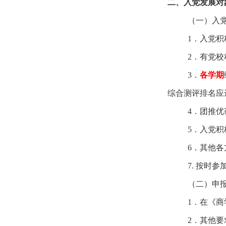
二、入党发展对
（一）入
1
．入党积
2
．有党校
3
．
各学期
综合测评排名应
4
．团推优
5
．入党积
6
．其他各
7.
按时参
（二）申
1
．在《商
2
．其他要