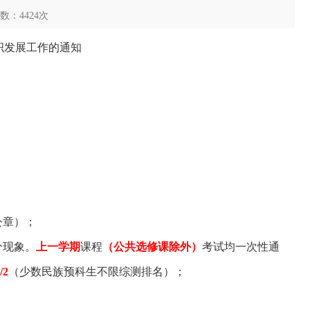
次数：
4424
次
织发展工作的通知
公章）；
分现象。
上一学期
课程
（公共选修课除外）
考试均一次性通
/2
（少数民族预科生不限综测排名）；