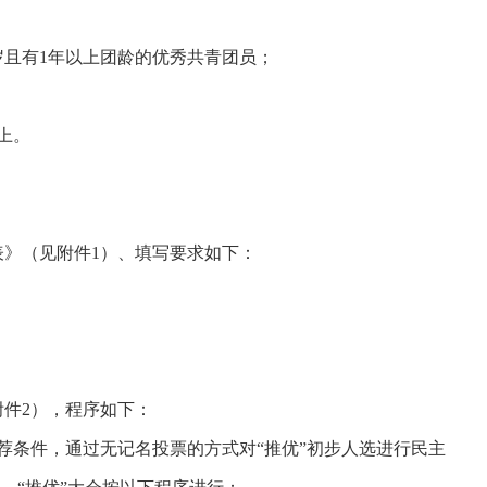
岁且有
1
年以上团龄的优秀共青团员；
上。
表》（见附件
1
）、填写要求如下：
附件
2
），程序如下：
荐条件，通过无记名投票的方式对“推优”初步人选进行民主