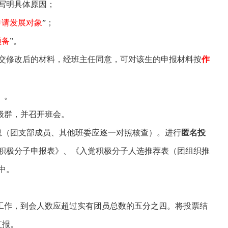
写明具体原因；
申请发展对象
”；
预备
”。
交修改后的材料，经班主任同意，可对该生的申报材料按
作
》。
级群，并召开班会。
息（团支部成员、其他班委应逐一对照核查）。进行
匿名投
积极分子申报表》、《入党积极分子人选推荐表（团组织推
中。
工作，到会人数应超过实有团员总数的五分之四。将投票结
汇报。