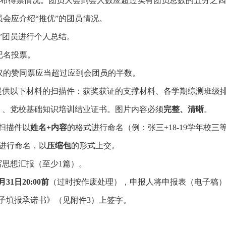
公布得票情况。团员大会到会人数应超过实有团员总数的五分之四
员会应介绍“推优”的团员情况。
优”团员进行个人总结。
记名投票。
议的赞同票应当超过应到会团员的半数。
提供以下材料的扫描件：获奖获证的支撑材料、各学期综测班级
）、党校基础知识培训结业证书。图片内容必须
完整、清晰
。
扫描件以
姓名
+
内容
的格式进行命名（例：张三
+18-19
学年校三
进行命名，以
压缩包
的形式上交。
写思想汇报（至少
1
篇）。
月
31
日
20:00
前
（过时按作废处理），申报人将申报表（电子稿
子填报承诺书》（见附件
3
）上签字。