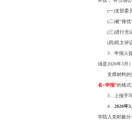
评议， 并当场
(
一
)
支部
委
(
二
)
被
“推
(
三
)
进行
无
(
四
)
民主
评
3
．申报人
须是
2026
年
3
月
支撑材料的
名
+
申报”
的格式
3
．上报手
4
．
2026
年
3
学院入党积极分