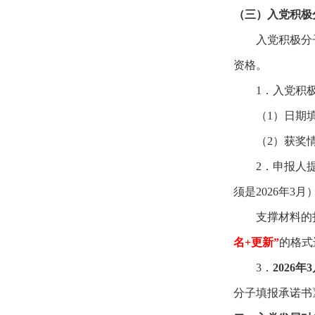
（三）入党积极
入党积极分
资格。
1
．入党积
（
1
）日期
（
2
）获奖
2
．申报人
须是
2026
年
3
月
支撑材料的
名
+
更新”
的格式
3
．
2026
年
3
分子填报承诺书