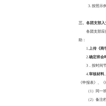
3.
按照示
三、各团支部入
各团支部应
助：
1.
上传《商
2.
确定班会
3
．按时间
4.
审核材料
《申报表》、《
（
1
）同一
（
2
）备注