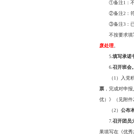
①备注
1
：
②备注
2
：
③备注
3
：
不按要求填
废处理
。
5.
填写承诺
6.
召开班会
（
1
）入党
票
，完成对申报
优）》（见附件
（
2
）
公布
7.
召开团员
果填写在《优秀