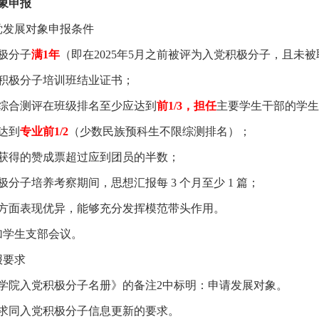
象申报
党发展对象申报条件
极分子
满
1
年
（即在
2025
年
5
月之前被评为入党积极分子，且未被
积极分子培训班结业证书；
综合测评在班级排名至少应达到
前
1/
3
，担任
主要学生干部的学生
达到
专业前
1/2
（少数民族预科生不限综测排名）；
获得的赞成票超过应到团员的半数；
极分子培养考察期间，思想汇报每
3
个月至少
1
篇；
方面表现优异，能够充分发挥模范带头作用。
加学生支部会议。
报要求
学院入党积极分子名册》的备注
2
中标明：申请发展对象。
求同入党积极分子信息更新的要求。