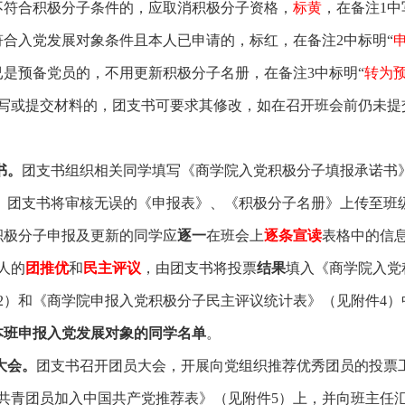
不符合积极分子条件的，应取消积极分子资格，
标黄
，在备注
1
中
符合入党发展对象条件且本人已申请的，标红，在备注
2
中标明“
已是预备党员的，不用更新积极分子名册，在备注
3
中标明“
转为
写或提交材料的，团支书可要求其修改，如在召开班会前仍未提
书。
团支书组织相关同学填写《商学院入党积极分子填报承诺书
。
团支书将审核无误的《申报表》、《积极分子名册》上传至班
积极分子申报及更新的同学应
逐一
在班会上
逐条宣读
表格中的信
人的
团推优
和
民主评议
，由团支书将投票
结果
填入《商学院入党
2
）和《商学院申报入党积极分子民主评议统计表》（见附件
4
）
本班申报入党发展对象的同学名单
。
大会。
团支书召开团员大会，开展向党组织推荐优秀团员的投票
共青团员加入中国共产党推荐表》（见附件
5
）上，并向班主任