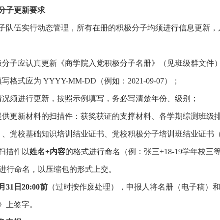
分子更新要求
子队伍实行动态管理，所有在册的积极分子均须进行信息更新，
极分子应认真更新《商学院入党积极分子名册》（见班级群文件
填写格式应为
YYYY-MM-DD
（例如：
2021-09-07
）；
情况须进行更新，按照示例填写，务必写清楚年份、级别；
提供更新材料的扫描件：获奖获证的支撑材料、各学期综测班级
）、党校基础知识培训结业证书、党校积极分子培训班结业证书
扫描件以
姓名
+
内容
的格式进行命名（例：张三
+18-19
学年校三
进行命名，以压缩包的形式上交。
月
31
日
20:00
前
（过时按作废处理），申报人将名册（电子稿）
》上签字。