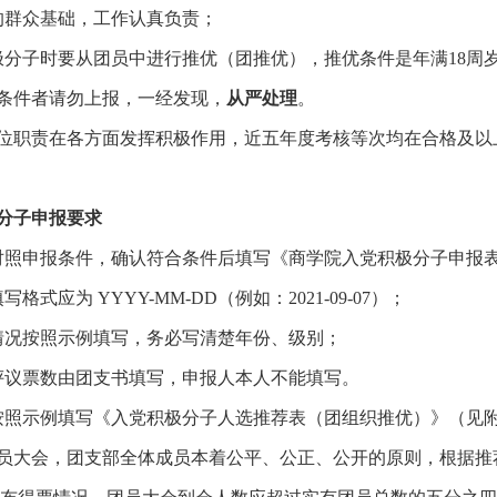
的群众基础，工作认真负责；
极分子时要从团员中进行推优（团推优），推优条件是年满
18
周
条件者请勿上报，一经发现，
从严处理
。
位职责在各方面发挥积极作用，近五年度考核等次均在合格及以
分子申报要求
对照申报条件，确认符合条件后填写《商学院入党积极分子申报
填写格式应为
YYYY-MM-DD
（例如：
2021-09-07
）；
情况按照示例填写，务必写清楚年份、级别；
评议票数由团支书填写，申报人本人不能填写。
按照示例填写《入党积极分子人选推荐表（团组织推优）》（见
员大会，团支部全体成员本着公平、公正、公开的原则，根据推