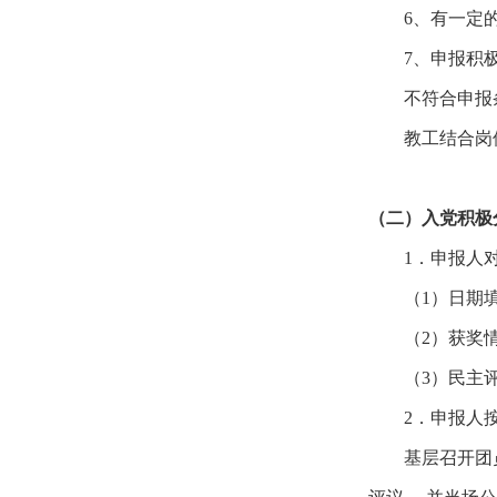
6
、有一定
7
、申报
积
不符合申报
教工结合岗
（二）入党积极
1
．申报人
（
1
）日期
（
2
）获奖
（
3
）民主
2
．申报
人
基层召开团