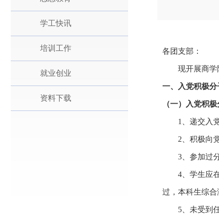
学工快讯
培训工作
各团支部：
现开展商学
就业创业
一、入党积极分
资料下载
（一）入党积极
1
、递交入
2
、积极向
3
、参加
过
4
、学生
应
过，本科生综合
5
、未
受到