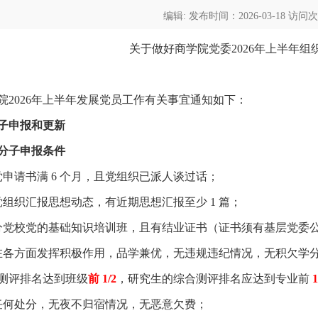
编辑: 发布时间：2026-03-18 访问
关于做好商学院党委2026年上半年组
院
2026
年上半年发展党员工作有关事宜通知如下：
子申报和更新
分子申报条件
党申请书满
6
个月，且党组织已派人谈过话；
党组织汇报思想动态，有近期思想汇报至少
1
篇；
分
党校党的基础知识培训班，且有结业证书（证书须有基层党委
在各方面发挥积极作用，品学兼优，无违规违纪情况，无积欠学
测评排名达到班级
前
1/2
，研究生的综合测评排名应达到专业前
1
任何处分，无夜不归宿情况，无恶意欠费；