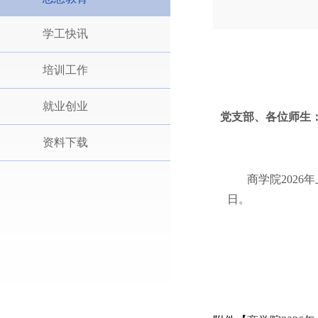
学工快讯
培训工作
就业创业
党支部、各位师生
资料下载
商学院202
6
年
日。