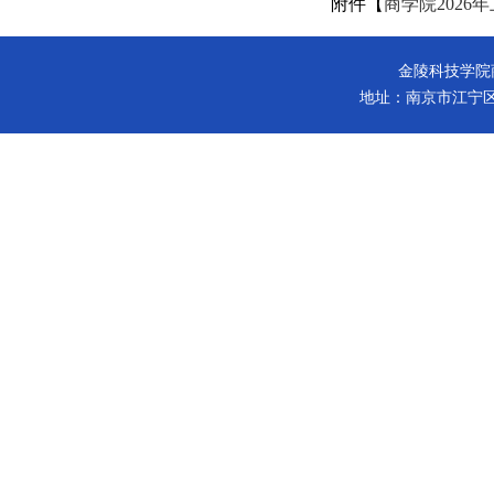
附件【
商学院2026
金陵科技学院商学院 版
地址：南京市江宁区弘景大道