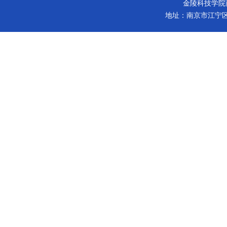
金陵科技学院商学院 版
地址：南京市江宁区弘景大道