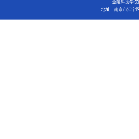
金陵科技学院商学院 版
地址：南京市江宁区弘景大道