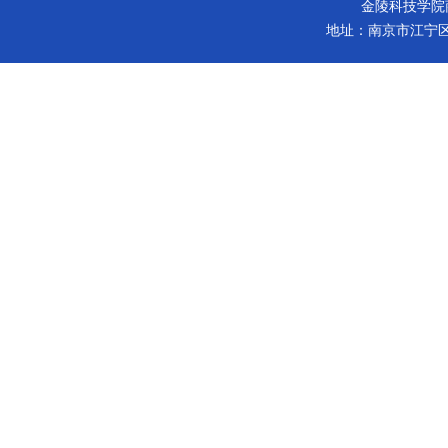
金陵科技学院商学院 版
地址：南京市江宁区弘景大道