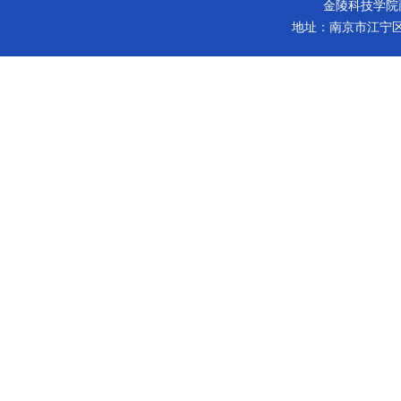
金陵科技学院商学院 版
地址：南京市江宁区弘景大道